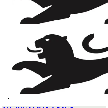
JETZT MITGLIED IM HDKV WERDEN