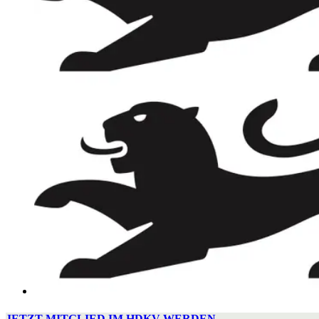
JETZT MITGLIED IM HDKV WERDEN