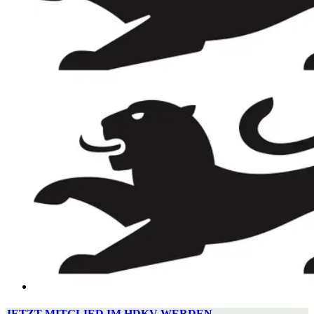
JETZT MITGLIED IM HDKV WERDEN